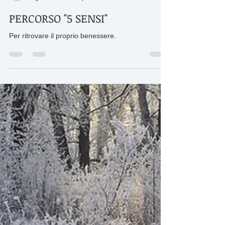
Marco Arnaboldi - ©RIPRODUZIONE RISERVATA
5 gen 2019
Tempo di lettura: 1 min
PERCORSO "5 SENSI"
Per ritrovare il proprio benessere.