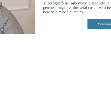
Ti accoglierò nel mio studio e ascolterò le 
percorso migliore, ritroverai così il vero b
beneficio reale e duraturo.
Scrivim
Via Morosini 23 - 20135 Milano
339 1681929 -
studio@marcoarnaboldi.net
© 2024 by Marco Arnaboldi