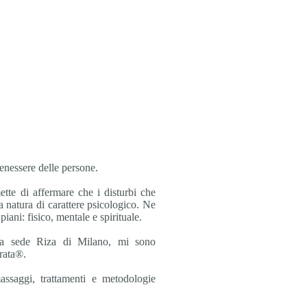
ter
Blog
Testimonianze
enessere delle persone.
tte di affermare che i disturbi che
 natura di carattere psicologico. Ne
 piani: fisico, mentale e
spirituale.
 la sede Riza di Milano, mi sono
grata®.
ssaggi, trattamenti e metodologie