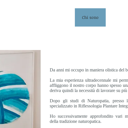
lenze e Trattamenti
Contatti
Chi sono
Newslet
Da anni mi occupo in maniera olistica del b
La mia esperienza ultradecennale mi perme
affliggono il nostro corpo hanno spesso una
deriva quindi la necessità di lavorare su più
Dopo gli studi di Naturopatia, presso
specializzato in Riflessologia Plantare Inte
Ho successivamente approfondito vari ma
della tradizione naturopatica.