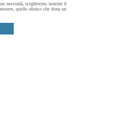
tue necessità, sceglieremo insieme il
enessere, quello olistico che dona un
i
"Vis medicatrix naturae"
(Ippocrate)