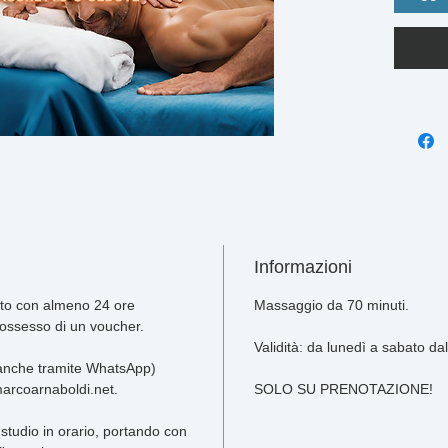
l’attività
punti di 
permette 
nuove em
Il massag
manualità
rilassame
parte vie
uno stato
Scegli an
Sedute n
Informazioni
Durata di
nto con almeno 24 ore 
Massaggio da 70 minuti.
possesso di un voucher.
Validità: da lunedì a sabato dal
anche tramite WhatsApp) 
arcoarnaboldi.net.
SOLO SU PRENOTAZIONE!
 studio in orario, portando con 