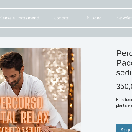
lenze e Trattamenti
Contatti
Chi sono
Newslet
Perc
Pac
sed
350,
E’ la fus
plantare 
La rifles
stimolazi
permette 
Aggiu