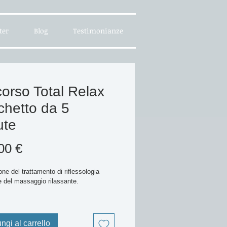
ter
Blog
Testimonianze
orso Total Relax
chetto da 5
ute
Prezzo
00 €
ione del trattamento di riflessologia 
e del massaggio rilassante.
sologia plantare, con le sue specifiche 
oni su pianta e dorso dei piedi, 
di scaricare le tensioni e migliorare 
ngi al carrello