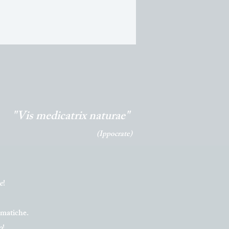
"Vis medicatrix naturae"
(Ippocrate)
e
!
lematiche.
o
!