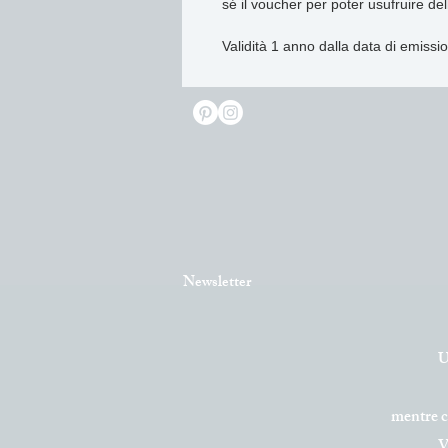
sé il voucher per poter usufruire del
Validità 1 anno dalla data di emissio
Newsletter
U
mentre 
V