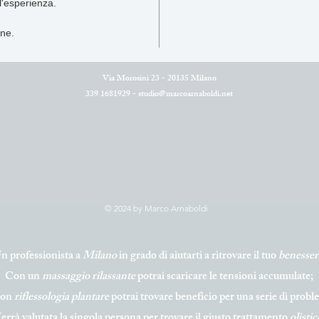
l'esperienza.
ne. 
Via Morosini 23 - 20135 Milano
339 1681929 -
studio@marcoarnaboldi.net
© 2024 by Marco Arnaboldi
n professionista a
Milano
in grado di aiutarti a ritrovare il tuo
benesser
Con un
massaggio
rilassante
potrai scaricare le tensioni accumulate;
con
riflessologia
plantar
e
potrai trovare beneficio per una serie di prob
errà valutata la singola persona per trovare il giusto trattamento
olistic