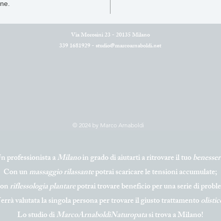
ne. 
Via Morosini 23 - 20135 Milano
339 1681929 -
studio@marcoarnaboldi.net
© 2024 by Marco Arnaboldi
n professionista a
Milano
in grado di aiutarti a ritrovare il tuo
benesser
Con un
massaggio
rilassante
potrai scaricare le tensioni accumulate;
con
riflessologia
plantar
e
potrai trovare beneficio per una serie di prob
errà valutata la singola persona per trovare il giusto trattamento
olistic
Lo studio di
MarcoArnaboldiNaturopata
si trova a Milano!