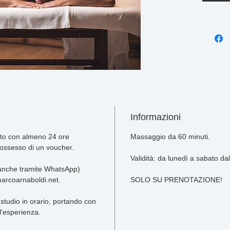
Per una p
e miglior
rilassant
Per dimin
Durata 60
Informazioni
nto con almeno 24 ore 
Massaggio da 60 minuti.
possesso di un voucher.
Validità: da lunedì a sabato dal
anche tramite WhatsApp) 
arcoarnaboldi.net.
SOLO SU PRENOTAZIONE!
 studio in orario, portando con 
l'esperienza.