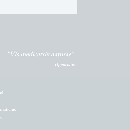
"Vis medicatrix naturae"
(Ippocrate)
e
!
lematiche.
o
!