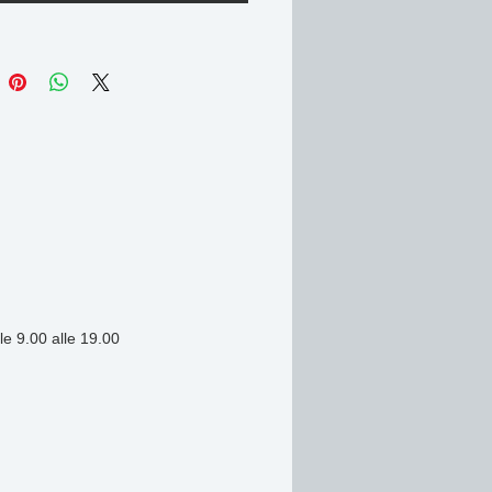
ausa di relax, sciogliere le contratture 
are la respirazione scegli il massaggio 
e.
uire lo stress e rilassare l'organismo.
 minuti
le 9.00 alle 19.00