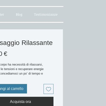
ter
Blog
Testimonianze
saggio Rilassante
Prezzo
0 €
 corpo ha necessità di rilassarsi, 
 le tensioni e recuperare energie 
concediamoci un po’ di tempo e 
mo di un ottimo trattamento che possa 
ovare equilibrio e benessere.
ngi al carrello
gio olistico per rilassare tutto il 
lce e rivitalizzante, capace di far 
radevoli sensazioni.
Acquista ora