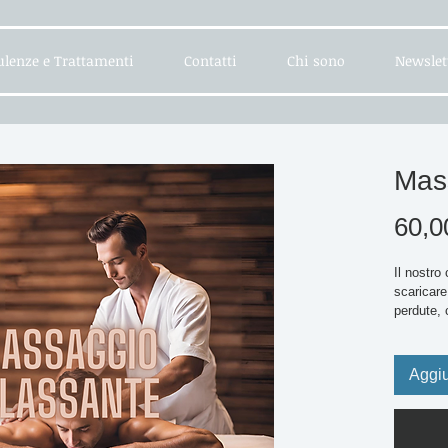
lenze e Trattamenti
Contatti
Chi sono
Newslet
Mas
60,0
Il nostro
scaricare
perdute, 
beneficia
farci ritr
Aggiu
Un massag
corpo, do
provare g