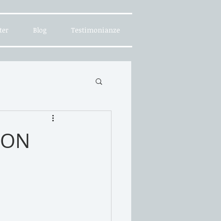
ter
Blog
Testimonianze
UON