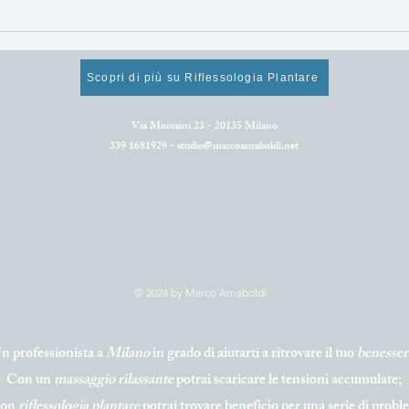
Mangiare sano per
Alim
rigenerarsi e star bene!
supe
Cosa mangiare ad aprile.
rinn
Scopri di più su Riflessologia Plantare
Via Morosini 23 - 20135 Milano
339 1681929 -
studio@marcoarnaboldi.net
© 2024 by Marco Arnaboldi
n professionista a
Milano
in grado di aiutarti a ritrovare il tuo
benesser
Con un
massaggio
rilassante
potrai scaricare le tensioni accumulate;
con
riflessologia
plantar
e
potrai trovare beneficio per una serie di prob