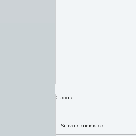
Commenti
I cibi di Maggio!
Scrivi un commento...