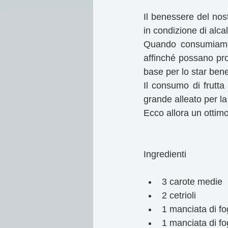
Il benessere del nos
in condizione di alcal
Quando consumiamo 
affinché possano prol
base per lo star ben
Il consumo di frutta
grande alleato per la
Ecco allora un ottimo
Ingredienti
3 carote medie  
2 cetrioli  
1 manciata di fog
1 manciata di fog