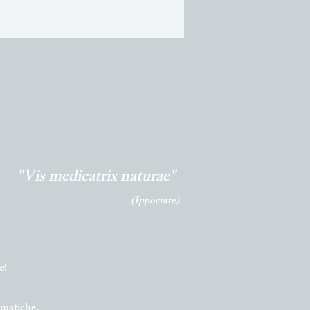
enti primaverili:
rfood di stagione per
ovare corpo e mente
"Vis medicatrix naturae"
(Ippocrate)
e
!
lematiche.