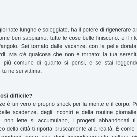
giornate lunghe e soleggiate, ha il potere di rigenerare a
ome ben sappiamo, tutte le cose belle finiscono, e il rito
l'angolo. Sei tornato dalle vacanze, con la pelle dorata
ordi. Ma c’è qualcosa che non è tornato: la tua serenit
à più comune di quanto si pensi, e se stai leggendo
tu ne sei vittima.
osì difficile?
nze è un vero e proprio shock per la mente e il corpo. P
delle scadenze, degli incontri e della routine giornalier
 non lette si accumulano, i progetti abbandonati ti
ico della città ti riporta bruscamente alla realtà. È come 