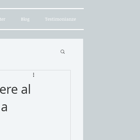
ter
Blog
Testimonianze
ere al
la