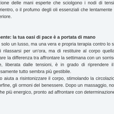
one delle mani esperte che sciolgono i nodi di tensi
 rientro, o il profumo degli oli essenziali che lentamente t
eriore.
nte: la tua oasi di pace è a portata di mano
olo un lusso, ma una vera e propria terapia contro lo str
i rilassarsi per un’ora, ma di restituire al corpo quell
e la differenza tra affrontare la settimana con un sorri
 liberata dalle tensioni, è in grado di riprendere il 
isamente tutto sembra più gestibile.
 aiuta a risintonizzare il corpo, stimolando la circolaz
orfine, gli ormoni del benessere. Dopo un massaggio, non 
he più energico, pronto ad affrontare con determinazione 