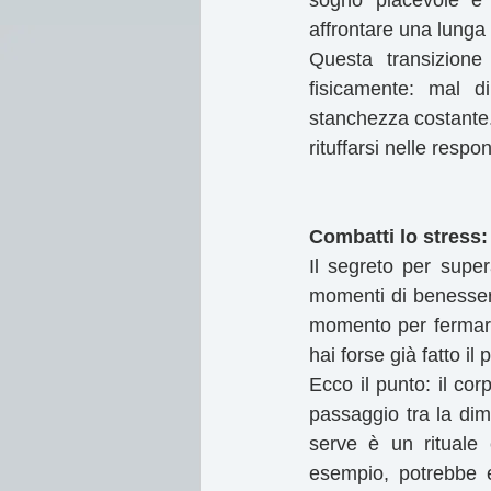
sogno piacevole e 
affrontare una lunga 
Questa transizione
fisicamente: mal d
stanchezza costante. È
rituffarsi nelle respo
Combatti lo stress: 
Il segreto per super
momenti di benessere
momento per fermart
hai forse già fatto il
Ecco il punto: il co
passaggio tra la dime
serve è un rituale
esempio, potrebbe es