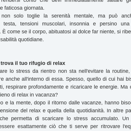
rendersi conto che devi immediatamente saltare giù
e faticosa giornata.
 non solo toglie la serenità mentale, ma può anche
i testa, tensioni muscolari, insonnia e persino una
 come se il corpo, abituatosi al dolce far niente, si ribell
nsabilità quotidiane.
trova il tuo rifugio di relax
are lo stress da rientro non sta nell'evitare la routine,
 anche all'interno di essa. Spesso, quello di cui hai bi
i, respirare profondamente e ricaricare le energie. Ma
 pieno di relax in vacanza?
rpo e la mente, dopo il ritorno dalle vacanze, hanno biso
nsione del relax e quella della quotidianità. In altre pa
 che permetta di scaricare lo stress accumulato. Un
sere esattamente ciò che ti serve per ritrovare l'equi