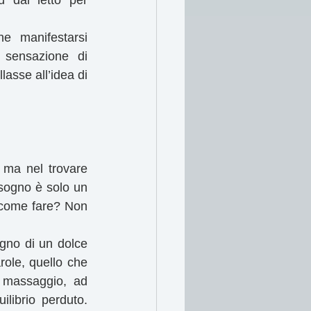
 dal letto per 
 manifestarsi 
 sensazione di 
asse all’idea di 
 ma nel trovare 
sogno è solo un 
 come fare? Non 
gno di un dolce 
role, quello che 
 massaggio, ad 
librio perduto. 