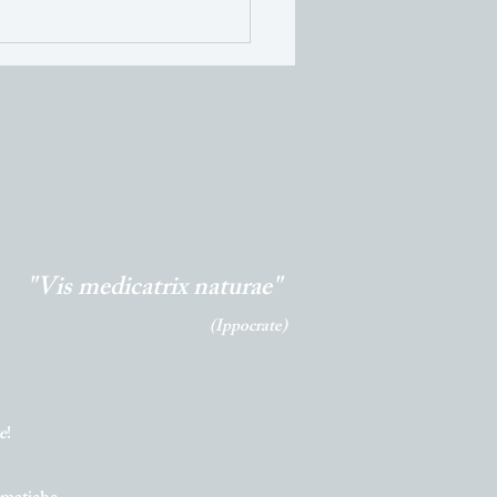
enti primaverili:
rfood di stagione per
ovare corpo e mente
"Vis medicatrix naturae"
(Ippocrate)
e
!