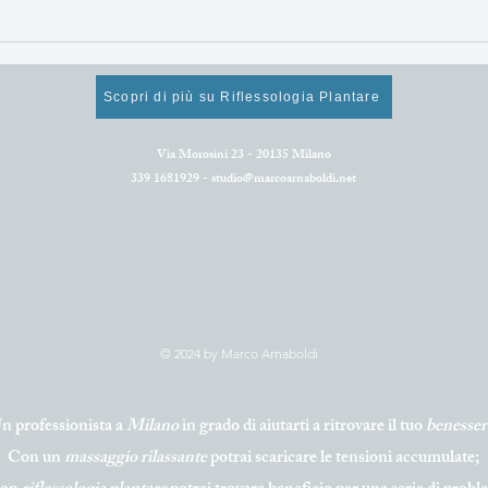
Mangiare sano per
Alim
rigenerarsi e star bene!
supe
Cosa mangiare ad aprile.
rinn
Scopri di più su Riflessologia Plantare
Via Morosini 23 - 20135 Milano
339 1681929 -
studio@marcoarnaboldi.net
© 2024 by Marco Arnaboldi
n professionista a
Milano
in grado di aiutarti a ritrovare il tuo
benesser
Con un
massaggio
rilassante
potrai scaricare le tensioni accumulate;