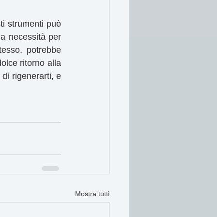
i strumenti può 
a necessità per 
esso, potrebbe 
lce ritorno alla 
i rigenerarti, e 
Mostra tutti