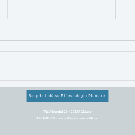
Mangiare sano per
Alim
rigenerarsi e star bene!
supe
Cosa mangiare ad aprile.
rinn
Scopri di più su Riflessologia Plantare
Via Morosini 23 - 20135 Milano
339 1681929 -
studio@marcoarnaboldi.net