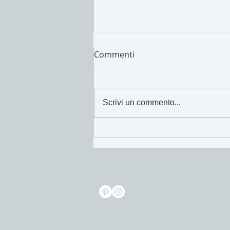
Commenti
I cibi di Maggio!
Scrivi un commento...