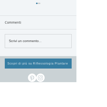
Commenti
Mangiare sano per
Alimenti primave
Scrivi un commento...
rigenerarsi e star bene!
superfood di st
Cosa mangiare ad aprile.
per rinnovare c
mente
Scopri di più su Riflessologia Plantare
Newsletter