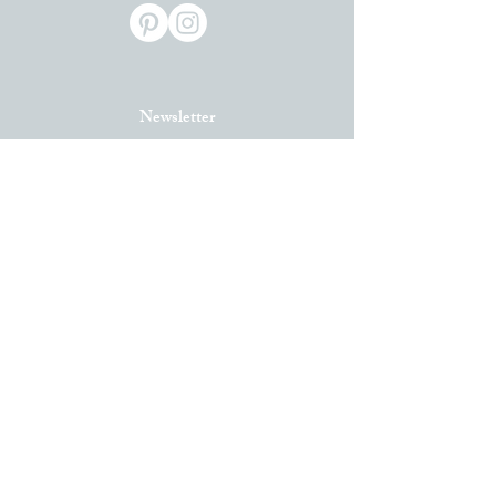
Newsletter
"Vis medicatrix naturae"
(Ippocrate)
Via Morosini
23 - 20135
Milano
339 1681929
-
studio@marcoarnaboldi.net
© 2024 by Marco Arnaboldi
Un professionista a
Milano
in grado di aiutarti
a ritrovare il tuo
benessere
!
Con un
massaggio
rilassante
potrai scaricare le