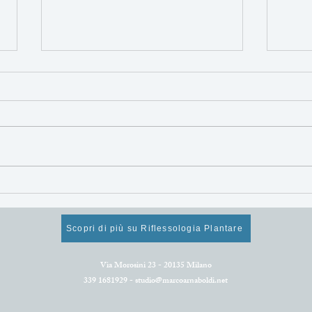
Mangiare sano per
Alim
rigenerarsi e star bene!
supe
Cosa mangiare ad aprile.
rinn
Scopri di più su Riflessologia Plantare
Via Morosini 23 - 20135 Milano
339 1681929 -
studio@marcoarnaboldi.net