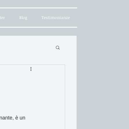
ter
Blog
Testimonianze
nante, è un 