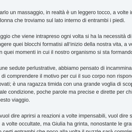
arlo un massaggio, in realtà è un leggero tocco, a volte i
colonna che troviamo sul lato interno di entrambi i piedi.
ggio che viene intrapreso ogni volta si ha la necessità di
gere quei blocchi formatisi all’inizio della nostra vita, a 
in quei momenti in cui il nostro organismo si sta formand
une sedute perlustrative, abbiamo pensato di incamminar
di comprendere il motivo per cui il suo corpo non rispond
rovati; è una ragazza timida con una grande voglia di scopr
ale condizione, poche parole ma precise e dirette per ch
esto viaggio.
vuol dire aprirsi a reazioni a volte impensabili, vuol dire
a volte occultate, ma Giulia ha grinta, nonostante le grand
 certi entrambi che poco alla volta il puzzle sarà comple