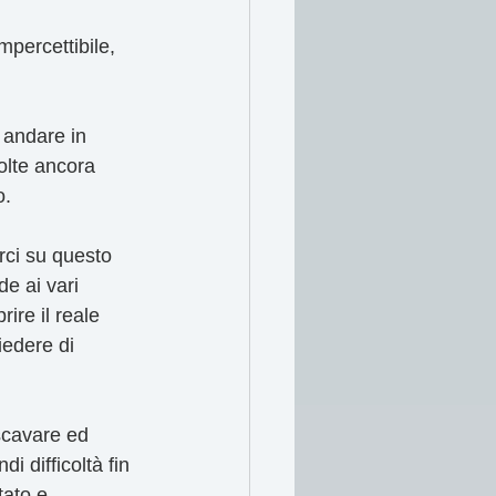
mpercettibile, 
 andare in 
volte ancora 
o.
ci su questo 
e ai vari 
ire il reale 
iedere di 
 scavare ed 
i difficoltà fin 
tato e 