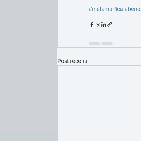
#metamorfica
#bene
Post recenti