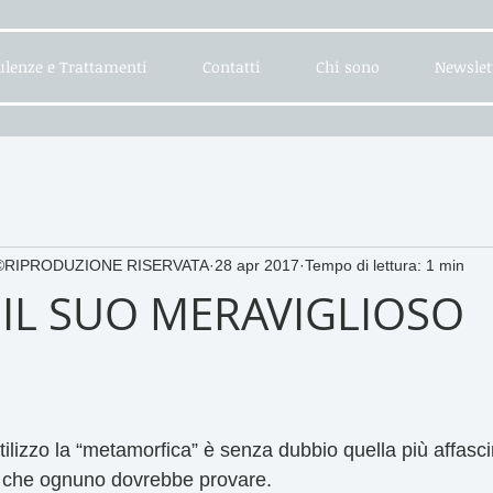
lenze e Trattamenti
Contatti
Chi sono
Newslet
- ©RIPRODUZIONE RISERVATA
28 apr 2017
Tempo di lettura: 1 min
E IL SUO MERAVIGLIOSO
tilizzo la “metamorfica” è senza dubbio quella più affasci
o che ognuno dovrebbe provare. 