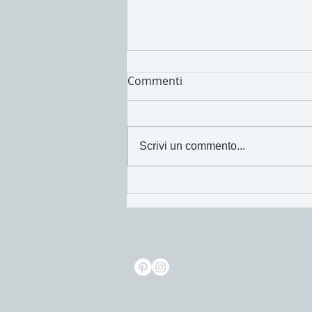
Commenti
I cibi di Maggio!
Scrivi un commento...