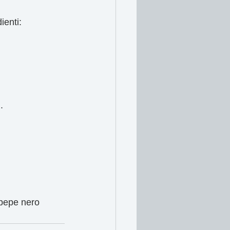
ienti:
.
 pepe nero 