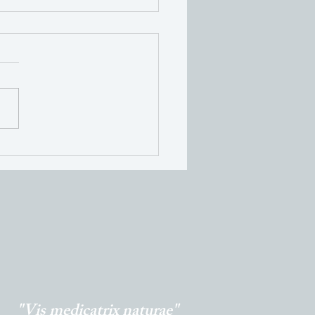
enti primaverili:
rfood di stagione per
ovare corpo e mente
"Vis medicatrix naturae"