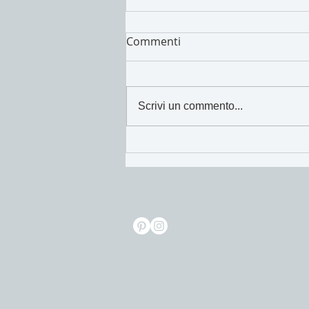
Commenti
I cibi di Maggio!
Scrivi un commento...