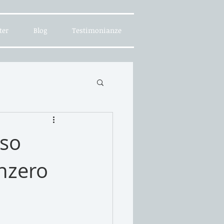
ter
Blog
Testimonianze
uso
enzero