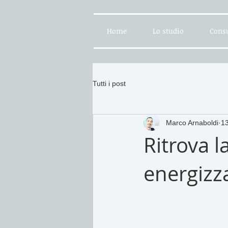
Home
Lo studio
Consu
Tutti i post
Marco Arnaboldi
1
Ritrova l
energizza