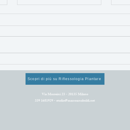
Mangiare sano per
Alim
rigenerarsi e star bene!
supe
Cosa mangiare ad aprile.
rinn
Scopri di più su Riflessologia Plantare
Via Morosini 23 - 20135 Milano
339 1681929 -
studio@marcoarnaboldi.net