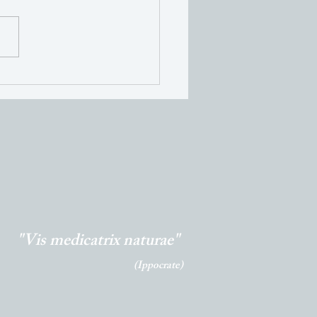
enti primaverili:
rfood di stagione per
ovare corpo e mente
"Vis medicatrix naturae"
(Ippocrate)