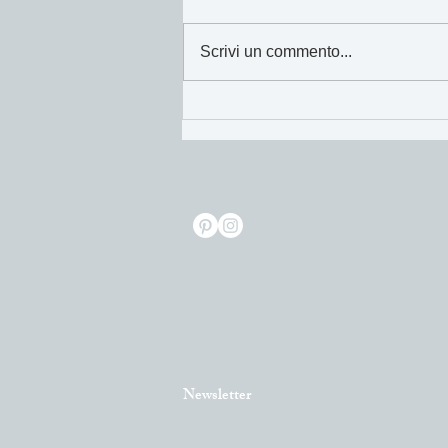
I cibi di Maggio!
Scrivi un commento...
Newsletter