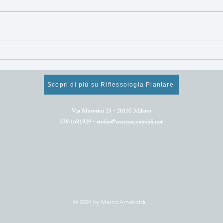
Mangiare sano per
Alim
rigenerarsi e star bene!
supe
Cosa mangiare ad aprile.
rinn
Scopri di più su Riflessologia Plantare
Via Morosini 23 - 20135 Milano
339 1681929 -
studio@marcoarnaboldi.net
© 2024 by Marco Arnaboldi